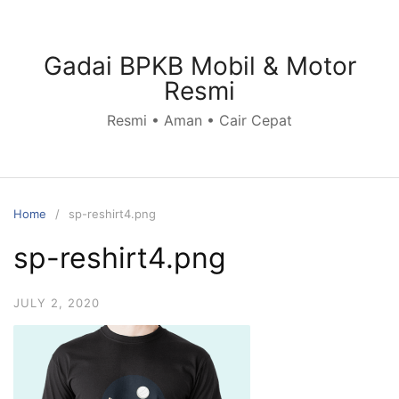
Skip
to
content
Gadai BPKB Mobil & Motor
Resmi
Resmi • Aman • Cair Cepat
Home
sp-reshirt4.png
sp-reshirt4.png
JULY 2, 2020