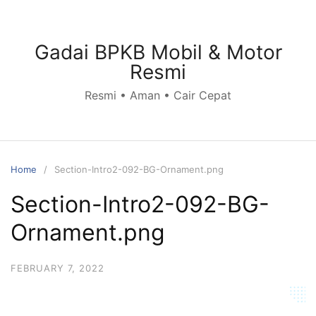
Skip
to
content
Gadai BPKB Mobil & Motor
Resmi
Resmi • Aman • Cair Cepat
Home
Section-Intro2-092-BG-Ornament.png
Section-Intro2-092-BG-
Ornament.png
FEBRUARY 7, 2022