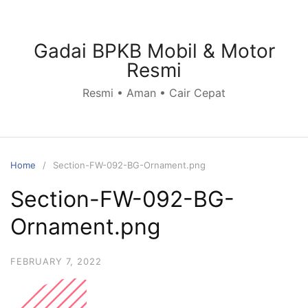
Skip
to
content
Gadai BPKB Mobil & Motor
Resmi
Resmi • Aman • Cair Cepat
Home
Section-FW-092-BG-Ornament.png
Section-FW-092-BG-
Ornament.png
FEBRUARY 7, 2022