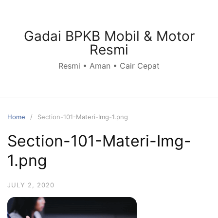
Skip
to
content
Gadai BPKB Mobil & Motor
Resmi
Resmi • Aman • Cair Cepat
Home
Section-101-Materi-Img-1.png
Section-101-Materi-Img-
1.png
JULY 2, 2020