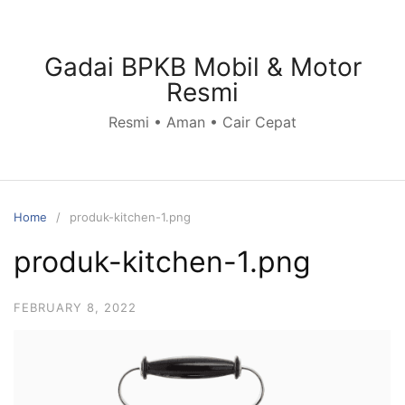
Skip
to
content
Gadai BPKB Mobil & Motor
Resmi
Resmi • Aman • Cair Cepat
Home
produk-kitchen-1.png
produk-kitchen-1.png
FEBRUARY 8, 2022