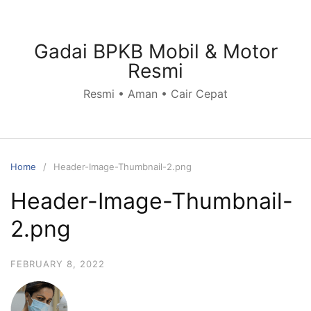
Skip
to
content
Gadai BPKB Mobil & Motor
Resmi
Resmi • Aman • Cair Cepat
Home
Header-Image-Thumbnail-2.png
Header-Image-Thumbnail-
2.png
FEBRUARY 8, 2022