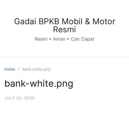
Skip
to
content
Gadai BPKB Mobil & Motor
Resmi
Resmi • Aman • Cair Cepat
Home
bank-white.png
bank-white.png
JULY 20, 2020