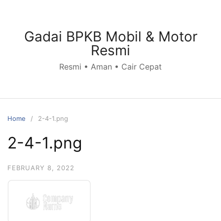
Skip
to
content
Gadai BPKB Mobil & Motor
Resmi
Resmi • Aman • Cair Cepat
Home
2-4-1.png
2-4-1.png
FEBRUARY 8, 2022